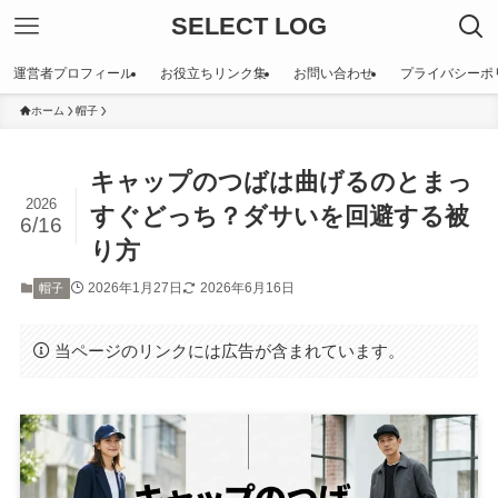
SELECT LOG
運営者プロフィール
お役立ちリンク集
お問い合わせ
プライバシーポ
ホーム
帽子
キャップのつばは曲げるのとまっ
2026
すぐどっち？ダサいを回避する被
6/16
り方
2026年1月27日
2026年6月16日
帽子
当ページのリンクには広告が含まれています。